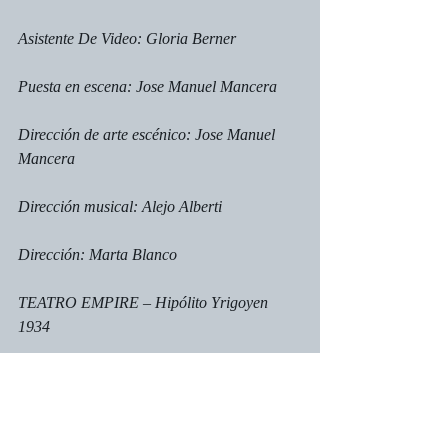
Asistente De Video: Gloria Berner
Puesta en escena: Jose Manuel Mancera
Dirección de arte escénico: Jose Manuel 
Mancera
Dirección musical: Alejo Alberti
Dirección: Marta Blanco
TEATRO EMPIRE – Hipólito Yrigoyen 
1934
Esta reseña se publicó el 18 de octubre de 
2016 en 
La Cazuela
La Cazuela