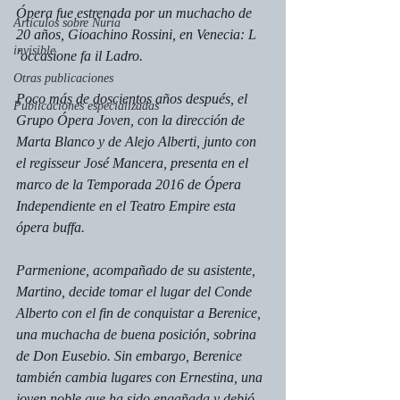
Ópera fue estrenada por un muchacho de 
Artículos sobre Nuria
20 años, Gioachino Rossini, en Venecia: 
L
invisible
´occasione fa il Ladro.
Otras publicaciones
Poco más de doscientos años después, el 
Publicaciones especializadas
Grupo Ópera Joven, con la dirección de 
Marta Blanco y de Alejo Alberti, junto con 
el 
regisseur
 José Mancera, presenta en el 
marco de la Temporada 2016 de Ópera 
Independiente en el Teatro Empire esta 
ópera buffa.
Parmenione, acompañado de su asistente, 
Martino, decide tomar el lugar del Conde 
Alberto con el fin de conquistar a Berenice, 
una muchacha de buena posición, sobrina 
de Don Eusebio. Sin embargo, Berenice 
también cambia lugares con Ernestina, una 
joven noble que ha sido engañada y debió 