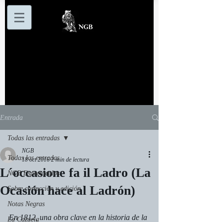
Entrada
Todas las entradas
NGB
Todas las entradas
18 oct 2016
2 min de lectura
L´occasione fa il Ladro (La
NGB Espectáculos
Ocasión hace al Ladrón)
Sobre corrección y edición
Notas Negras
En 1812, una obra clave en la historia de la 
La Cazuela