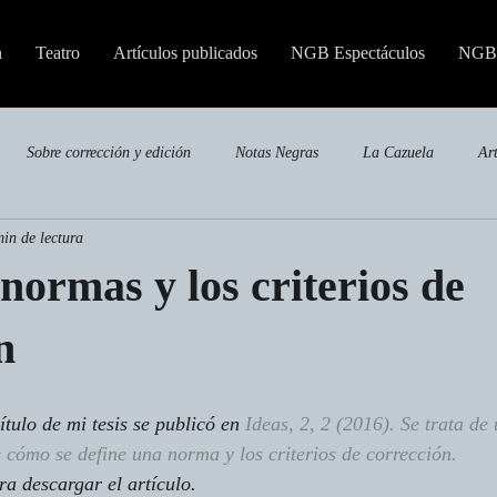
n
Teatro
Artículos publicados
NGB Espectáculos
NGB 
Sobre corrección y edición
Notas Negras
La Cazuela
Ar
min de lectura
Publicaciones especializadas
 normas y los criterios de
n
tulo de mi tesis se publicó en 
Ideas, 2, 2 (2016)
. Se trata de 
e cómo se define una norma y los criterios de corrección.
ra descargar el artículo.