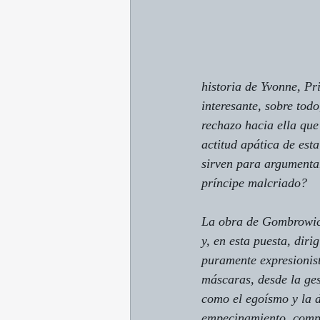
historia de Yvonne, Pr
interesante, sobre todo
rechazo hacia ella qu
actitud apática de es
sirven para argumentar
príncipe malcriado?
La obra de Gombrowicz
y, en esta puesta, dir
puramente expresionist
máscaras, desde la ges
como el egoísmo y la de
empecinamiento, compo