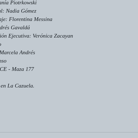
anía Piotrkowski
al: Nadia Gómez
aje: Florentina Messina
ndrés Gavaldá
ión Ejecutiva: Verónica Zacayan
o
 Marcela Andrés
nso
E - Maza 177
 en La Cazuela.