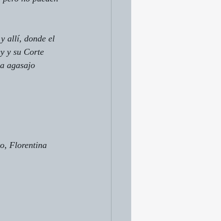
 allí, donde el 
ey y su Corte 
na agasajo 
o, Florentina 