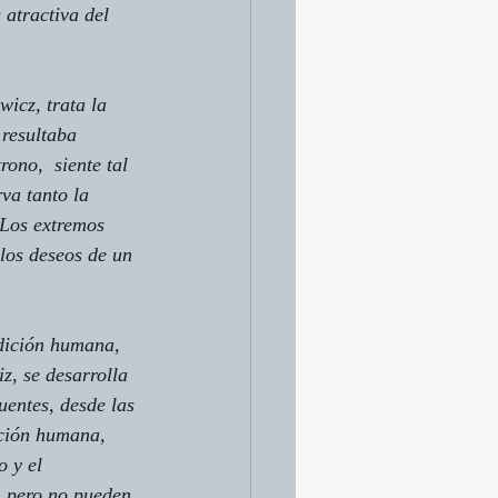
atractiva del 
icz, trata la 
 resultaba 
rono,  siente tal 
va tanto la 
 Los extremos 
los deseos de un 
dición humana, 
z, se desarrolla 
entes, desde las 
ición humana, 
o y el 
 pero no pueden 