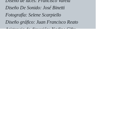
Diseño de luces: Francisco Varela
Diseño De Sonido: José Binetti
Fotografía: Selene Scarpiello
Diseño gráfico: Juan Francisco Reato
Asistencia de dirección: Nadine Cifre, 
Grace Ulloa
Prensa: Carolina Alfonso
Dirección: Andrés Binetti
TEATRO DEL PUEBLO - Av Roque Sáenz 
Peña 943
NGB Espectáculos
Entradas recientes
Ver todo