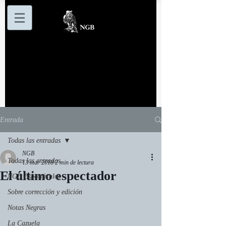
Entrada
Todas las entradas
NGB
Todas las entradas
13 mar 2018
2 min de lectura
El último espectador
NGB Espectáculos
Sobre corrección y edición
Notas Negras
La Cazuela