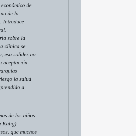
r económico de 
ano de la 
. Introduce 
al.
ria sobre la 
a clínica se 
, esa solidez no 
u aceptación 
rarquías 
iesgo la salud 
aprendido a 
mas de los niños 
 Kulig) 
casos, que muchos 