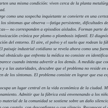
arten una misma condición: viven cerca de la planta metalúr
dad.
rge como una sospecha inquietante se convierte en una certe
 los síntomas que observa —fatiga persistente, dificultades de
icas— no corresponden a episodios aislados. Forman parte de
ntoxicación crónica por plomo o plombosis infantil. El diagnó
ción del entorno. El aire, el polvo y el suelo que rodean la f
El paisaje industrial cotidiano se revela ahora como una fuen
pal obstáculo que enfrenta la médica no consiste en identifica
aparece cuando intenta advertir a los demás. A medida que co
as y a las autoridades, descubre que el problema no reside en
gen de los síntomas. El problema consiste en lograr que esa ex
ocupa un lugar central en la vida económica de la ciudad. M
namiento. Admitir que la fábrica está envenenando a los niño
o material de la comunidad se sostiene sobre un daño silencio
 con cautela, con desconfianza o con silencio. Reconocer el 