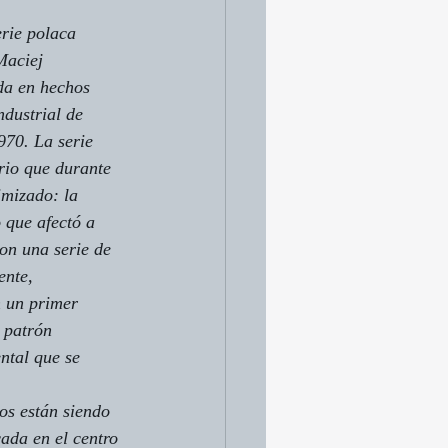
rie polaca 
Maciej 
da en hechos 
ndustrial de 
970. La serie 
rio que durante 
mizado: la 
 que afectó a 
on una serie de 
ente, 
n un primer 
 patrón 
ntal que se 
os están siendo 
ada en el centro 