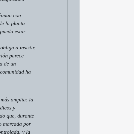
cionan con 
e la planta 
 pueda estar 
bliga a insistir, 
ción parece 
a de un 
a comunidad ha 
 más amplia: la 
dicos y 
do que, durante 
vo marcada por 
ntrolada, y la 