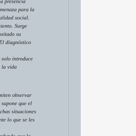
a presencia 
amenaza para la 
alidad social.
iento. Surge 
sitado su 
El diagnóstico 
 solo introduce 
 la vida 
miten observar 
 supone que el 
chas situaciones 
e lo que se les 