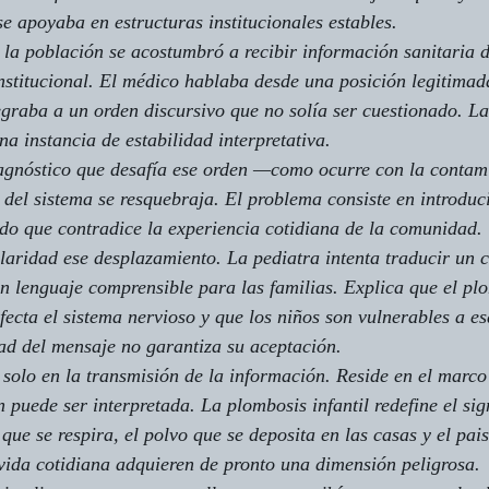
se apoyaba en estructuras institucionales estables.
 la población se acostumbró a recibir información sanitaria d
institucional. El médico hablaba desde una posición legitimad
tegraba a un orden discursivo que no solía ser cuestionado. L
a instancia de estabilidad interpretativa.
gnóstico que desafía ese orden —como ocurre con la contam
del sistema se resquebraja. El problema consiste en introduc
do que contradice la experiencia cotidiana de la comunidad.
laridad ese desplazamiento. La pediatra intenta traducir un 
un lenguaje comprensible para las familias. Explica que el p
fecta el sistema nervioso y que los niños son vulnerables a es
ad del mensaje no garantiza su aceptación.
e solo en la transmisión de la información. Reside en el marco
 puede ser interpretada. La plombosis infantil redefine el sig
 que se respira, el polvo que se deposita en las casas y el pais
vida cotidiana adquieren de pronto una dimensión peligrosa.