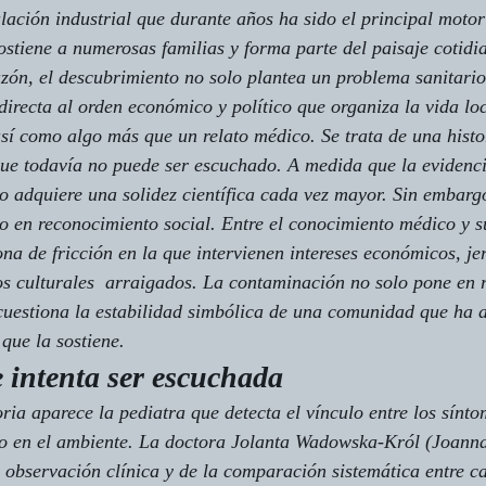
alación industrial que durante años ha sido el principal moto
sostiene a numerosas familias y forma parte del paisaje cotidi
ón, el descubrimiento no solo plantea un problema sanitario
recta al orden económico y político que organiza la vida loc
así como algo más que un relato médico. Se trata de una histo
 que todavía no puede ser escuchado. A medida que la evidenci
o adquiere una solidez científica cada vez mayor. Sin embargo
o en reconocimiento social. Entre el conocimiento médico y s
na de fricción en la que intervienen intereses económicos, je
tos culturales  arraigados. La contaminación no solo pone en r
cuestiona la estabilidad simbólica de una comunidad que ha 
 que la sostiene.
 intenta ser escuchada
oria aparece la pediatra que detecta el vínculo entre los sínto
mo en el ambiente. La doctora Jolanta Wadowska-Król (Joanna
la observación clínica y de la comparación sistemática entre 