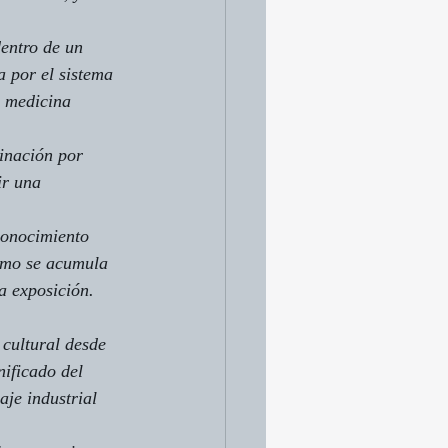
entro de un 
a por el sistema 
a medicina 
inación por 
ir una 
conocimiento 
lomo se acumula 
a exposición. 
 cultural desde 
nificado del 
aje industrial 