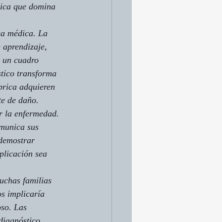
gica que domina 
za médica. La 
 aprendizaje, 
 un cuadro 
stico transforma 
ábrica adquieren 
te de daño.
r la enfermedad. 
munica sus 
 demostrar 
plicación sea 
uchas familias 
s implicaría 
so. Las 
diagnóstico 