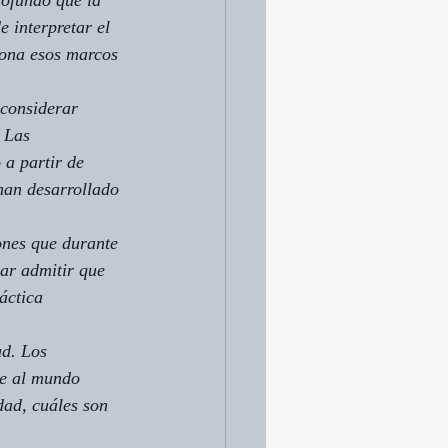
rofundo que la 
 interpretar el 
ona esos marcos 
 considerar 
 Las 
 a partir de 
han desarrollado 
ones que durante 
ar admitir que 
áctica 
d. Los 
se al mundo 
dad, cuáles son 