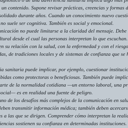
agnóstico o de una advertencia sanitaria implica algo más p
un contenido. Supone revisar prácticas, creencias y formas de
olidado durante años. Cuando un conocimiento nuevo cuesti
n no suele ser cognitiva. También es social y emocional.
nicación no puede limitarse a la claridad del mensaje. Debe
ltural desde el cual las personas interpretan lo que escuchan.
 su relación con la salud, con la enfermedad y con el riesgo
as, de tradiciones locales y de sistemas de confianza que se 
a sanitaria puede implicar, por ejemplo, cuestionar instituci
bidas como protectoras o beneficiosas. También puede implic
arte de la normalidad cotidiana —un entorno laboral, una pr
social— es en realidad una fuente de peligro.
uno de los desafíos más complejos de la comunicación en salu
 deben transmitir información médica; también deben acercar
as a las que se dirigen. Comprender cómo interpretan la reali
iencias sostienen su confianza en determinadas instituciones.