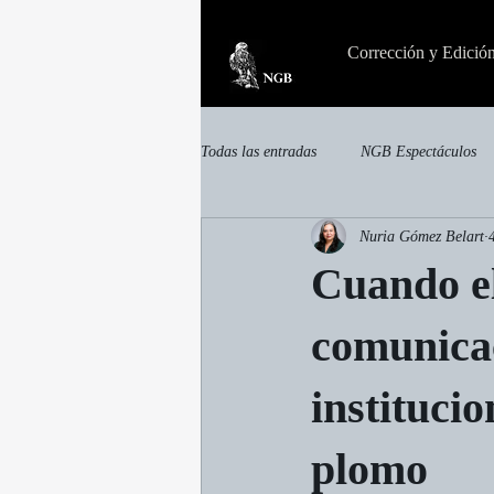
Corrección y Edició
Todas las entradas
NGB Espectáculos
Nuria Gómez Belart
invisible
Otras publicaciones
Cuando el
comunica
institucio
plomo