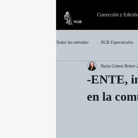
Corrección y Edició
Todas las entradas
NGB Espectáculos
Nuria Gómez Belart
invisible
Otras publicaciones
-ENTE, in
en la com