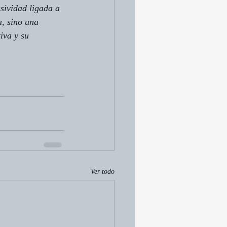
sividad ligada a 
a, sino una 
iva y su 
Ver todo