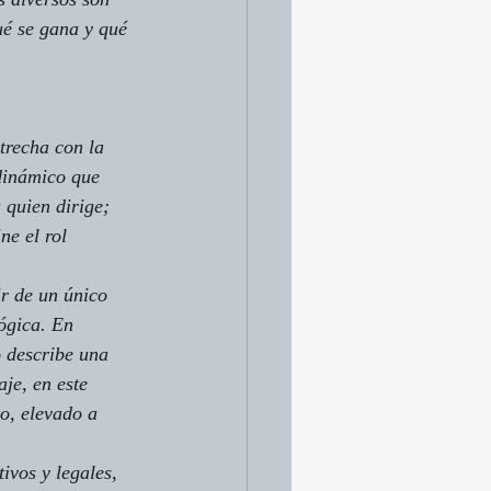
ué se gana y qué 
trecha con la 
dinámico que 
a quien dirige; 
ne el rol 
r de un único 
ógica. En 
o describe una 
aje, en este 
o, elevado a 
ivos y legales, 