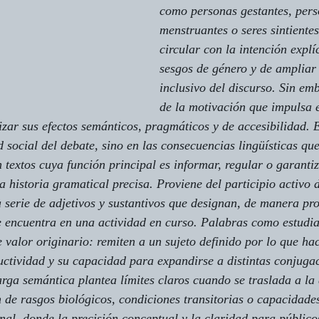
como 
personas gestantes
, 
pers
menstruantes
 o 
seres sintientes
circular con la intención explíc
sesgos de género y de ampliar 
inclusivo del discurso. Sin em
de la motivación que impulsa e
lizar sus efectos semánticos, pragmáticos y de accesibilidad. 
d social del debate, sino en las consecuencias lingüísticas que
 textos cuya función principal es informar, regular o garanti
a historia gramatical precisa. Proviene del participio activo d
 serie de adjetivos y sustantivos que designan, de manera pro
e encuentra en una actividad en curso. Palabras como 
estudi
 valor originario: remiten a un sujeto definido por lo que ha
uctividad y su capacidad para expandirse a distintas conjuga
rga semántica plantea límites claros cuando se traslada a l
 de rasgos biológicos, condiciones transitorias o capacidades
onal, donde la precisión conceptual y la claridad para público