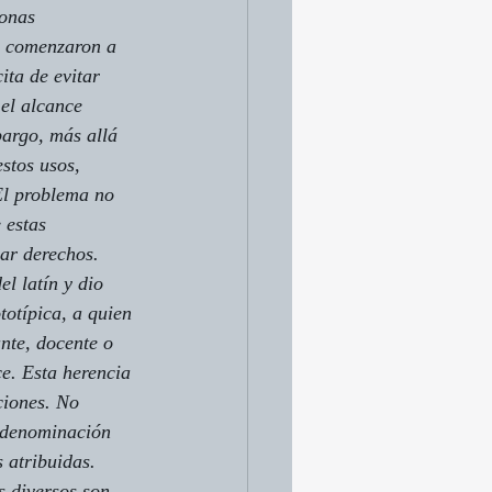
onas 
 comenzaron a 
ita de evitar 
el alcance 
bargo, más allá 
stos usos, 
El problema no 
 estas 
zar derechos.
el latín y dio 
totípica, a quien 
ante
, 
docente
 o 
ce. Esta herencia 
ciones. No 
a denominación 
 atribuidas.
s diversos son 