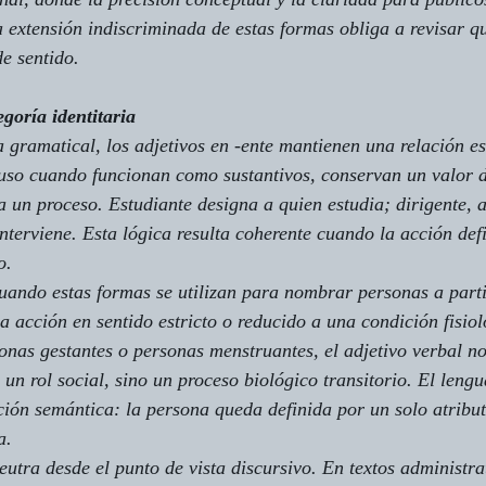
a extensión indiscriminada de estas formas obliga a revisar q
de sentido.
egoría identitaria
 gramatical, los adjetivos en 
-ente
 mantienen una relación es
cluso cuando funcionan como sustantivos, conservan un valor 
a un proceso. 
Estudiante
 designa a quien estudia; 
dirigente
, 
interviene. Esta lógica resulta coherente cuando la acción defi
o.
uando estas formas se utilizan para nombrar personas a parti
a acción en sentido estricto o reducido a una condición fisiol
onas gestantes
 o 
personas menstruantes
, el adjetivo verbal n
 un rol social, sino un proceso biológico transitorio. El lengu
ión semántica: la persona queda definida por un solo atribut
a.
utra desde el punto de vista discursivo. En textos administrat