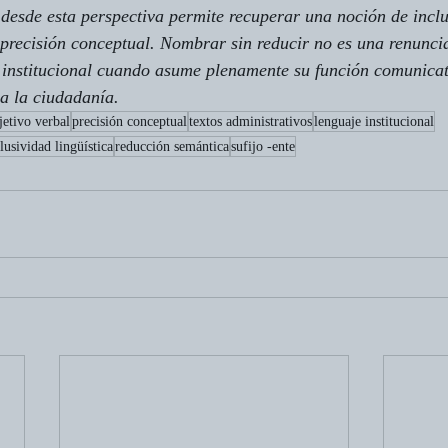
 desde esta perspectiva permite recuperar una noción de inclu
a precisión conceptual. Nombrar sin reducir no es una renunci
 institucional cuando asume plenamente su función comunicat
 a la ciudadanía.
jetivo verbal
precisión conceptual
textos administrativos
lenguaje institucional
lusividad lingüística
reducción semántica
sufijo -ente