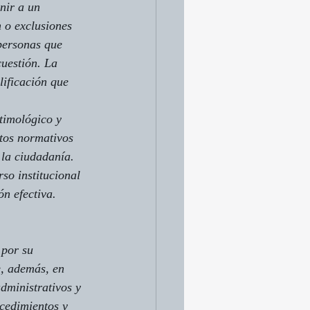
nir a un 
 o exclusiones 
personas que 
uestión. La 
lificación que 
etimológico y 
xtos normativos 
la ciudadanía. 
so institucional 
ón efectiva.
 por su 
e, además, en 
dministrativos y 
ocedimientos y 