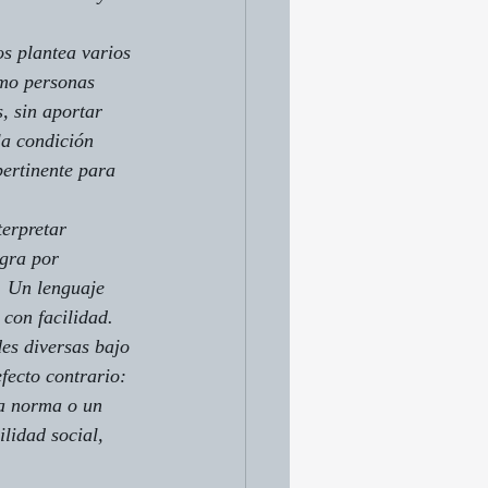
s plantea varios 
mo 
personas 
, sin aportar 
la condición 
pertinente para 
terpretar 
gra por 
. Un lenguaje 
con facilidad.
es diversas bajo 
fecto contrario: 
na norma o un 
ilidad social, 