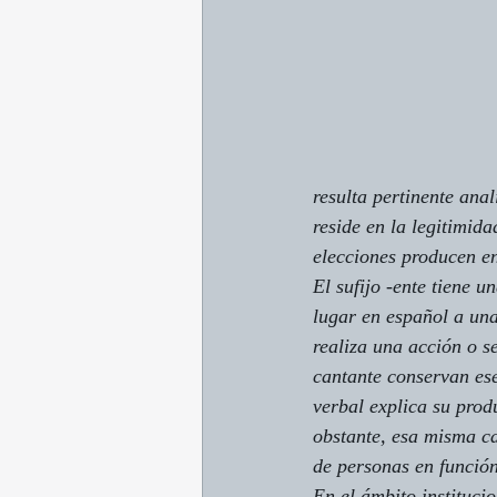
resulta pertinente ana
reside en la legitimida
elecciones producen en
El sufijo 
-ente
 tiene un
lugar en español a una
realiza una acción o s
cantante
 conservan ese
verbal explica su prod
obstante, esa misma ca
de personas en función
En el ámbito instituci