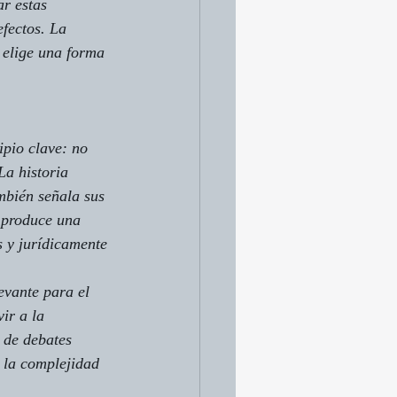
r estas 
efectos. La 
 elige una forma 
ipio clave: no 
La historia 
mbién señala sus 
 produce una 
s y jurídicamente 
evante para el 
ir a la 
 de debates 
n la complejidad 