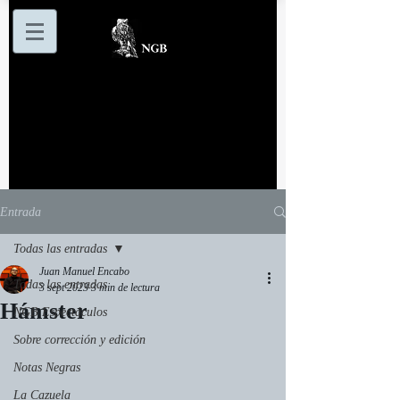
Entrada
Todas las entradas
Juan Manuel Encabo
Todas las entradas
3 sept 2023
3 min de lectura
Hámster
NGB Espectáculos
Sobre corrección y edición
Notas Negras
La Cazuela