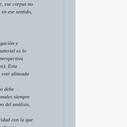
e, ese corpus no 
 en ese sentido, 
igación y 
aterial es lo 
perspectiva 
s). Esta 
 esté alineada 
co debe 
onales siempre 
o del análisis, 
ridad con la que 