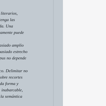
literarios, 
tenga las 
ada. Una 
ivamente puede 
asiado amplio 
masiado estrecho 
rpus no depende 
co. Delimitar no 
obre recortes 
 da forma y 
 inabarcable, 
 la semántica 