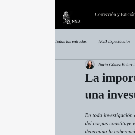
Corrección y Edició
Todas las entradas
NGB Espectáculos
Nuria Gómez Belart
invisible
Otras publicaciones
La import
una inves
En toda investigación c
del corpus constituye 
determina la coherencia