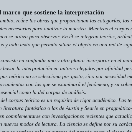
l marco que sostiene la interpretación
cambio, reúne las obras que proporcionan las categorías, los 
les necesarias para analizar la muestra. Mientras el corpus d
ico se utiliza para observar. En él se integran teorías, artíc
s y todo texto que permita situar el objeto en una red de sign
 consiste en confundir uno y otro plano: incorporar en el mar
o basar la interpretación en autores elegidos por afinidad pe
rpus teórico no se selecciona por gusto, sino por necesidad m
erramientas con las que se examinará el fenómeno, y su coher
 esencial como la del corpus de análisis.
del corpus teórico es un requisito de rigor académico. Las t
 literatura fantástica o las de Austin y Searle en pragmátic
ben complementarse con investigaciones recientes que actualic
 nuevos modos de lectura. La ciencia se define por su carác