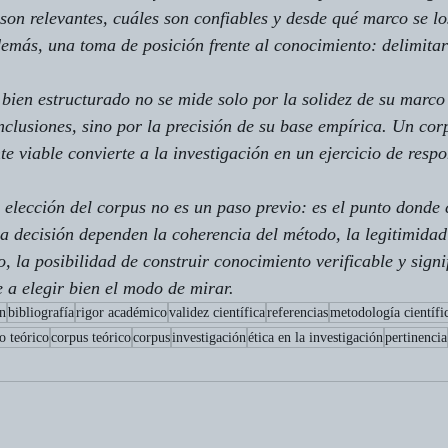
son relevantes, cuáles son confiables y desde qué marco se lo
demás, una toma de posición frente al conocimiento: delimita
ien estructurado no se mide solo por la solidez de su marco 
nclusiones, sino por la precisión de su base empírica. Un cor
te viable convierte a la investigación en un ejercicio de resp
a elección del corpus no es un paso previo: es el punto donde
a decisión dependen la coherencia del método, la legitimidad
o, la posibilidad de construir conocimiento verificable y signif
e a elegir bien el modo de mirar.
ón
bibliografía
rigor académico
validez científica
referencias
metodología científi
o teórico
corpus teórico
corpus
investigación
ética en la investigación
pertinencia