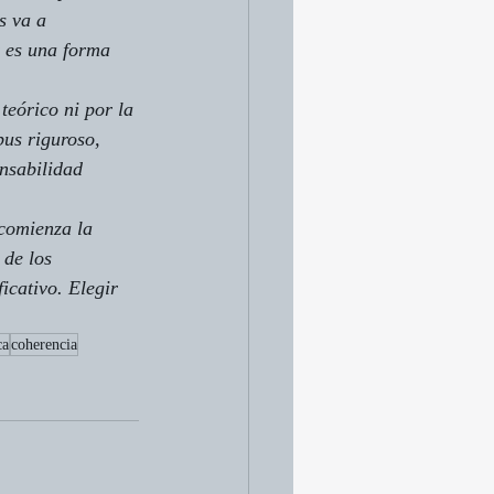
s va a 
r es una forma 
teórico ni por la 
pus riguroso, 
onsabilidad 
 comienza la 
 de los 
icativo. Elegir 
ca
coherencia