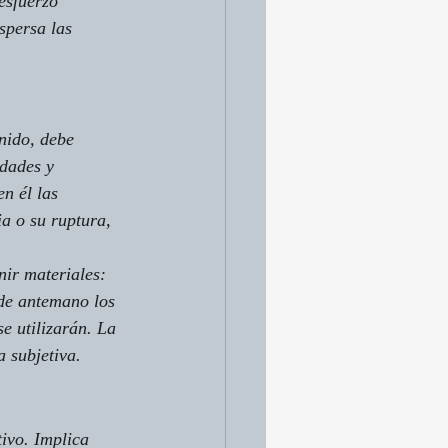
esfuerzo 
spersa las 
nido, debe 
idades y 
n él las 
a o su ruptura, 
nir materiales: 
 de antemano los 
se utilizarán. La 
a subjetiva.
ivo. Implica 