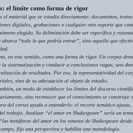
s: el límite como forma de rigor
s el material que se estudia directamente: documentos, textos 
ciones digitales, grabaciones o cualquier otro soporte que con
nómeno elegido. Su delimitación debe ser específica y razon
o abarca “todo lo que podría entrar”, sino aquello que efect
dad.
ona, en este sentido, como una forma de rigor. Un corpus dem
 la sistematización y conducir a conclusiones vagas; uno de
alización de resultados. Por eso, la representatividad del co
riales, sino de su adecuación al objeto de estudio.
mbién, un modo de establecer los límites del discurso científi
trariamente, sino reconocer que el conocimiento se construye s
ora del 
corset
 ayuda a entenderlo: el recorte temático ajusta,
 del trabajo. Analizar “el amor en Shakespeare” sería un tema
“las metáforas del amor en los sonetos de Shakespeare desde
 campo, fija una perspectiva y habilita una metodología.