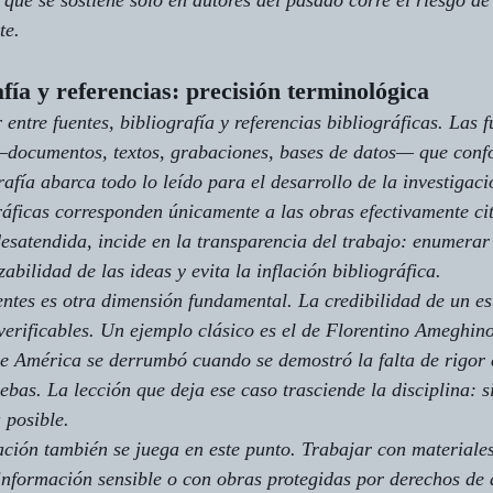
 que se sostiene solo en autores del pasado corre el riesgo de
te.
afía y referencias: precisión terminológica
 entre 
fuentes
, 
bibliografía
 y 
referencias bibliográficas
. Las f
—documentos, textos, grabaciones, bases de datos— que conf
rafía abarca todo lo leído para el desarrollo de la investigac
gráficas corresponden únicamente a las obras efectivamente ci
esatendida, incide en la transparencia del trabajo: enumerar 
zabilidad de las ideas y evita la inflación bibliográfica.
uentes es otra dimensión fundamental. La credibilidad de un e
verificables. Un ejemplo clásico es el de Florentino Ameghino
e América se derrumbó cuando se demostró la falta de rigor 
ebas. La lección que deja ese caso trasciende la disciplina: s
 posible.
gación también se juega en este punto. Trabajar con materiales
información sensible o con obras protegidas por derechos de 