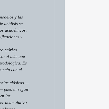
modelos y las 
e análisis se 
ulos académicos, 
ificaciones y 
co teórico 
rsonal más que 
etodológica. Es 
encia con el 
eorías clásicas —
a— pueden seguir 
en las 
ter acumulativo 