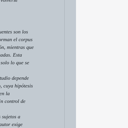
 volverse 
uentes son los 
orman el corpus 
ión, mientras que 
tadas. Esta 
solo lo que se 
studio depende 
, cuya hipótesis 
en la 
in control de 
 sujetos a 
autor exige 