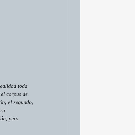
ealidad toda 
 el corpus de 
ón; el segundo, 
ra 
ón, pero 