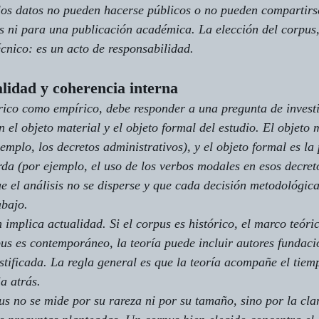
los datos no pueden hacerse públicos o no pueden compartirs
is ni para una publicación académica. La elección del corpus,
écnico: es un acto de responsabilidad.
alidad y coherencia interna
rico como empírico, debe responder a una pregunta de invest
el objeto material y el objeto formal del estudio. El objeto m
mplo, los decretos administrativos), y el objeto formal es la 
rda (por ejemplo, el uso de los verbos modales en esos decreto
ue el análisis no se disperse y que cada decisión metodológica
abajo.
 implica actualidad. Si el corpus es histórico, el marco teóri
rpus es contemporáneo, la teoría puede incluir autores fundaci
stificada. La regla general es que la teoría acompañe el tiemp
a atrás.
us no se mide por su rareza ni por su tamaño, sino por la cla