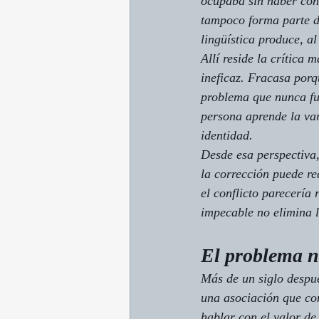
ocupaba sin haber con
tampoco forma parte de
lingüística produce, a
Allí reside la crítica
ineficaz. Fracasa porq
problema que nunca fu
persona aprende la var
identidad.
Desde esa perspectiva,
la corrección puede re
el conflicto parecería
impecable no elimina l
El problema n
Más de un siglo despué
una asociación que co
hablar con el valor de