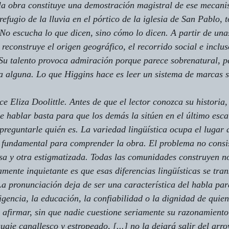
la obra constituye una demostración magistral de ese mecani
efugio de la lluvia en el pórtico de la iglesia de San Pablo, 
No escucha lo que dicen, sino cómo lo dicen. A partir de una
 reconstruye el origen geográfico, el recorrido social e inclus
 Su talento provoca admiración porque parece sobrenatural, 
 alguna. Lo que Higgins hace es leer un sistema de marcas so
e Eliza Doolittle. Antes de que el lector conozca su historia,
e hablar basta para que los demás la sitúen en el último esca
 preguntarle quién es. La variedad lingüística ocupa el lugar d
a fundamental para comprender la obra. El problema no consis
osa y otra estigmatizada. Todas las comunidades construyen n
amente inquietante es que esas diferencias lingüísticas se tra
a pronunciación deja de ser una característica del habla par
ligencia, la educación, la confiabilidad o la dignidad de quie
afirmar, sin que nadie cuestione seriamente su razonamiento
aje canallesco y estropeado, [...] no la dejará salir del arro