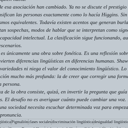
e esa asociación han cambiado. Ya no se discute el prestigio 
lasifican las personas exactamente como lo hacía Higgins. Si
smos equivalentes. Todavía existen acentos que generan burla
tan sospechas, modos de hablar que se interpretan como sign
apacidad intelectual. La clasificación sigue funcionando, a
escenarios.
 es únicamente una obra sobre fonética. Es una reflexión sob
vierten diferencias lingüísticas en diferencias humanas. Shaw
variedades ni niega el valor del conocimiento lingüístico. Lo
ación mucho más profunda: la de creer que corregir una form
a persona.
 de la obra consiste, quizá, en invertir la pregunta que guía 
. El desafío no es averiguar cuánto puede cambiar una voz. E
una sociedad necesita escuchar determinada voz para empeza
 pronuncia.
üística
Pigmalión
clases sociales
discriminación lingüística
desigualdad lingüísti