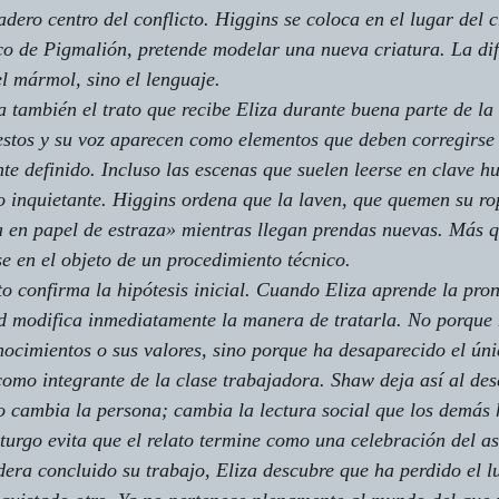
adero centro del conflicto. Higgins se coloca en el lugar del 
ico de Pigmalión, pretende modelar una nueva criatura. La dif
el mármol, sino el lenguaje.
a también el trato que recibe Eliza durante buena parte de la
estos y su voz aparecen como elementos que deben corregirse
e definido. Incluso las escenas que suelen leerse en clave h
 inquietante. Higgins ordena que la laven, que quemen su ro
 en papel de estraza» mientras llegan prendas nuevas. Más 
se en el objeto de un procedimiento técnico.
to confirma la hipótesis inicial. Cuando Eliza aprende la pro
dad modifica inmediatamente la manera de tratarla. No porqu
onocimientos o sus valores, sino porque ha desaparecido el ún
 como integrante de la clase trabajadora. Shaw deja así al des
 cambia la persona; cambia la lectura social que los demás 
urgo evita que el relato termine como una celebración del as
ra concluido su trabajo, Eliza descubre que ha perdido el l