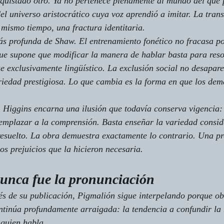
quistado otro. Ya no pertenece plenamente al mundo del que p
l universo aristocrático cuya voz aprendió a imitar. La tran
l mismo tiempo, una fractura identitaria.
 más profunda de Shaw. El entrenamiento fonético no fracasa p
ue supone que modificar la manera de hablar basta para reso
e exclusivamente lingüístico. La exclusión social no desapar
iedad prestigiosa. Lo que cambia es la forma en que los demá
 Higgins encarna una ilusión que todavía conserva vigencia: 
emplazar a la comprensión. Basta enseñar la variedad consid
 resuelto. La obra demuestra exactamente lo contrario. Una p
os prejuicios que la hicieron necesaria.
unca fue la pronunciación
s de su publicación, 
Pigmalión
 sigue interpelando porque ob
ntinúa profundamente arraigada: la tendencia a confundir la
 quien habla.