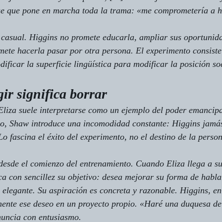
ase que pone en marcha toda la trama: «me comprometería a h
 casual. Higgins no promete educarla, ampliar sus oportunida
mete hacerla pasar por otra persona. El experimento consiste
ificar la superficie lingüística para modificar la posición so
ir significa borrar
Eliza suele interpretarse como un ejemplo del poder emancipa
o, Shaw introduce una incomodidad constante: Higgins jamás 
Lo fascina el éxito del experimento, no el destino de la perso
desde el comienzo del entrenamiento. Cuando Eliza llega a s
ica con sencillez su objetivo: desea mejorar su forma de habl
a elegante. Su aspiración es concreta y razonable. Higgins, e
ente ese deseo en un proyecto propio. «Haré una duquesa de 
nuncia con entusiasmo.