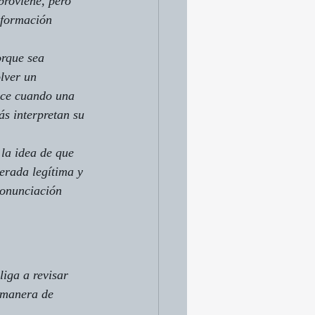
roviene, pero 
sformación 
orque sea 
lver un 
ece cuando una 
s interpretan su 
la idea de que 
erada legítima y 
ronunciación 
liga a revisar 
 manera de 