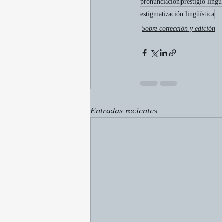
pronunciación
prestigio lingü
estigmatización lingüística
Sobre corrección y edición
Entradas recientes