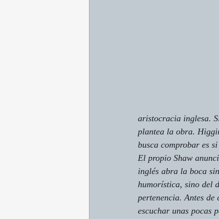
aristocracia inglesa. 
plantea la obra. Higgi
busca comprobar es si
El propio Shaw anuncia
inglés abra la boca si
humorística, sino del 
pertenencia. Antes de 
escuchar unas pocas p