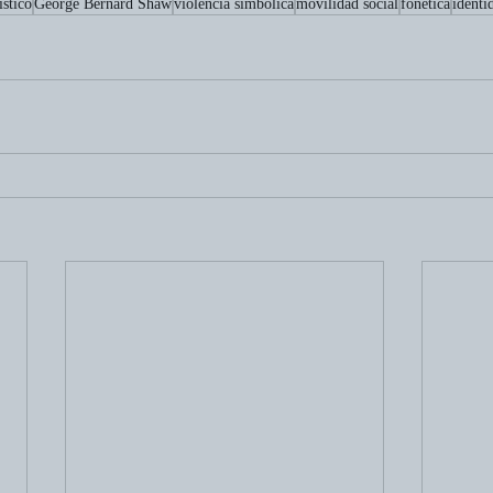
ístico
George Bernard Shaw
violencia simbólica
movilidad social
fonética
identi