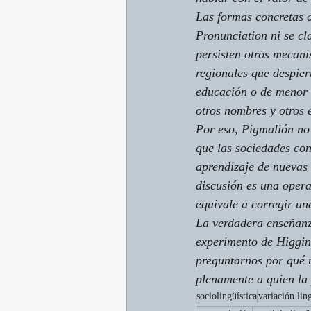
Las formas concretas d
Pronunciation
 ni se c
persisten otros mecani
regionales que despier
educación o de menor c
otros nombres y otros 
Por eso, 
Pigmalión
 no
que las sociedades con
aprendizaje de nuevas 
discusión es una oper
equivale a corregir un
La verdadera enseñanza
experimento de Higgins
preguntarnos por qué 
plenamente a quien la
sociolingüística
variación ling