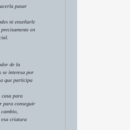
acerla pasar 
des ni enseñarle 
 precisamente en 
cial.
dor de la 
se interesa por 
na que participa 
u casa para 
ar para conseguir 
n cambio, 
esa criatura 