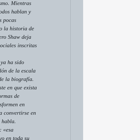
smo. Mientras 
todos hablan y 
s pocas 
o la historia de 
pero Shaw deja 
ciales inscritas 
 ya ha sido 
lón de la escala 
e la biografía.
te en que exista 
ormas de 
nsformen en 
a convertirse en 
n habla.
: «esa 
yo en toda su 