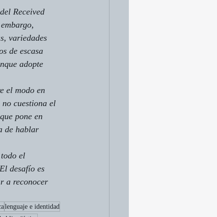
del 
Received 
n embargo, 
s, variedades 
os de escasa 
unque adopte 
re el modo en 
 no cuestiona el 
 que pone en 
a de hablar 
todo el 
l desafío es 
r a reconocer 
ca
lenguaje e identidad