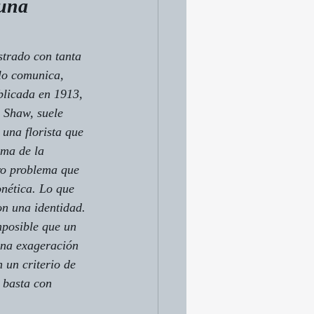
una 
strado con tanta 
lo comunica, 
blicada en 1913, 
 Shaw, suele 
 una florista que 
ma de la 
ro problema que 
onética. Lo que 
n una identidad.
mposible que un 
 una exageración 
 un criterio de 
 basta con 