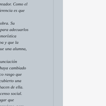
creador. Como el 
erencia es que 
 obra. Su 
 para adecuarlos 
umorística 
pa y que la 
que una alumna, 
nunciación 
e haya cambiado 
ico rasgo que 
cubierto una 
hacen de ella.
censo social. 
ugar que 