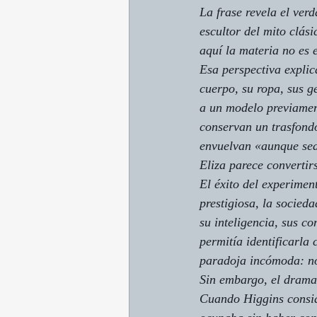
La frase revela el verd
escultor del mito clás
aquí la materia no es 
Esa perspectiva explic
cuerpo, su ropa, sus g
a un modelo previament
conservan un trasfondo
envuelvan «aunque sea
Eliza parece convertir
El éxito del experimen
prestigiosa, la socie
su inteligencia, sus c
permitía identificarla
paradoja incómoda: no
Sin embargo, el dramat
Cuando Higgins conside