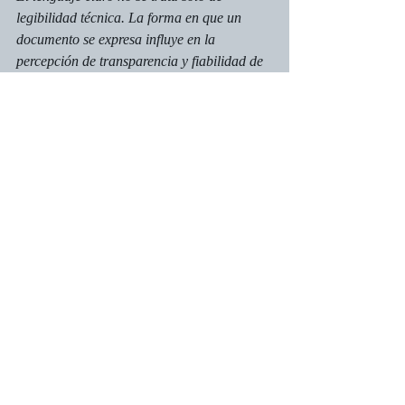
legibilidad técnica. La forma en que un 
documento se expresa influye en la 
percepción de transparencia y fiabilidad de 
la institución que lo emite. Coleen Trolowe 
subraya que los textos con estructuras 
complejas o poco directas alimentan la 
desconfianza y aumentan la distancia entre 
el organismo y la ciudadanía. Cuando un 
contrato evita decir “no es poca la 
responsabilidad” y afirma directamente 
“usted es responsable de…”, el mensaje se 
vuelve inequívoco y refuerza la sensación de 
trato honesto.
Del mismo modo, Liezl van Zyl vincula la 
prueba de usabilidad con la ética 
comunicativa. No basta con que un texto 
sea formalmente correcto; debe ser 
accesible y accionable para quienes lo 