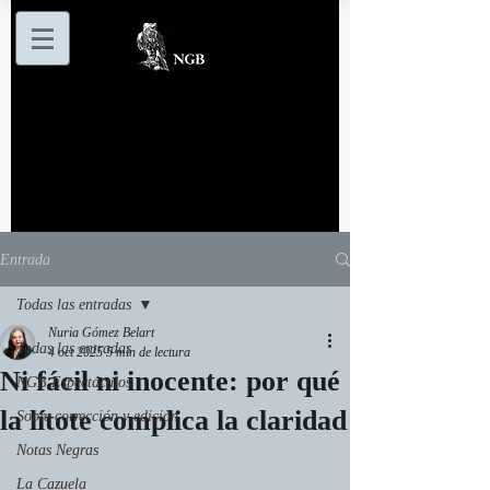
Entrada
Todas las entradas
Nuria Gómez Belart
Todas las entradas
4 oct 2025
5 min de lectura
Ni fácil ni inocente: por qué
NGB Espectáculos
la lítote complica la claridad
Sobre corrección y edición
Notas Negras
La Cazuela