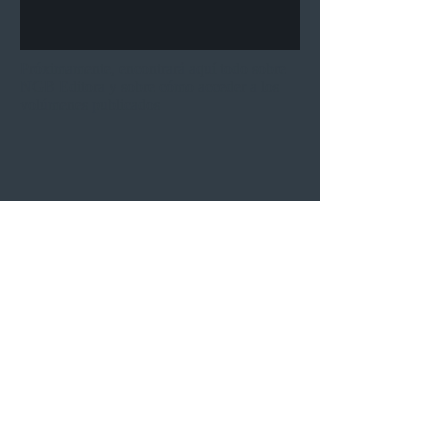
Próximamente, encontrará aquí todo sobre
NGB Editora y sobre cómo acceder a los
volúmenes publicados
Para realizar un pedido, haga clic
© 2020 Nuria Gómez Belart