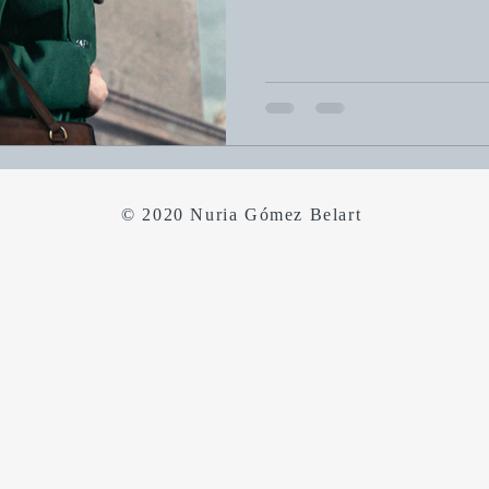
conflicto reside en la aceptació
reflexiona sobre cómo la comuni
marcos culturales de las comuni
evidencia científica pueda ser 
© 2020 Nuria Gómez Belart