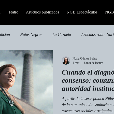
n
Teatro
Artículos publicados
NGB Espectáculos
NGB 
edición
Notas Negras
La Cazuela
Artículos sobre Nur
Nuria Gómez Belart
4 mar
6 min de lectura
Cuando el diagnó
consenso: comuni
autoridad instituc
en Niños de plom
A partir de la serie polaca Niño
de la comunicación sanitaria cu
estructuras sociales arraigadas