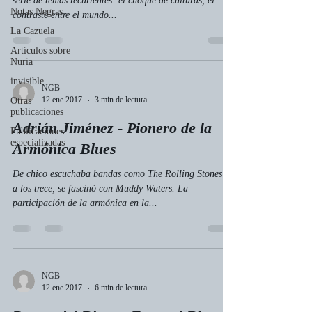
serie de temas recurrentes: el choque de culturas, el
Notas Negras
contraste entre el mundo...
La Cazuela
Artículos sobre
Nuria
invisible
NGB
12 ene 2017
3 min de lectura
Otras
publicaciones
Adrián Jiménez - Pionero de la
Publicaciones
especializadas
Armónica Blues
De chico escuchaba bandas como The Rolling Stones y,
a los trece, se fascinó con Muddy Waters. La
participación de la armónica en la...
NGB
12 ene 2017
6 min de lectura