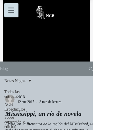
Blog
Notas Negras
Todas las
entradas
NGB
12 ene 2017
3 min de lectura
NGB
Espectáculos
Mississippi, un río de novela
Sobre
corrección y
Existe, en la literatura de la región del Mississippi, una
edición