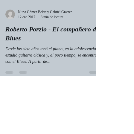
Nuria Gómez Belart y Gabriel Grätzer
12 ene 2017
8 min de lectura
Roberto Porzio - El compañero del
Blues
Desde los siete años tocó el piano, en la adolescencia
estudió guitarra clásica y, al poco tiempo, se encontró
con el Blues. A partir de...
NGB
12 ene 2017
12 min de lectura
Blues en imágenes - Boop-boop-a-
Doop
Con sus ochenta años apenas cumplidos, es una mujer