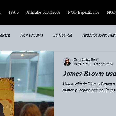
n
Teatro
Artículos publicados
NGB Espectáculos
NGB 
edición
Notas Negras
La Cazuela
Artículos sobre Nur
Nuria Gómez Belart
10 feb 2025
4 min de lectura
James Brown usa
Una reseña de "James Brown us
humor y profundidad los límites 