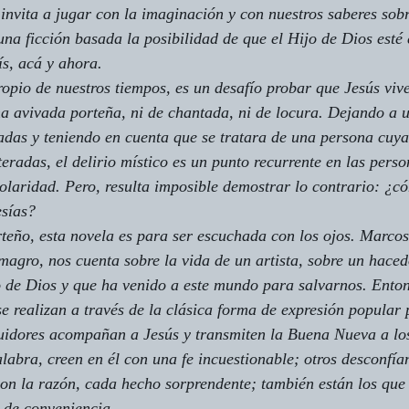
invita a jugar con la imaginación y con nuestros saberes sobr
na ficción basada la posibilidad de que el Hijo de Dios esté 
s, acá y ahora. 
ropio de nuestros tiempos, es un desafío probar que Jesús vive
na avivada porteña, ni de chantada, ni de locura. Dejando a u
das y teniendo en cuenta que se tratara de una persona cuya
teradas, el delirio místico es un punto recurrente en las pers
olaridad. Pero, resulta imposible demostrar lo contrario: ¿c
sías? 
teño, esta novela es para ser escuchada con los ojos. Marcos,
lmagro, nos cuenta sobre la vida de un artista, sobre un hace
o de Dios y que ha venido a este mundo para salvarnos. Enton
se realizan a través de la clásica forma de expresión popular 
uidores acompañan a Jesús y transmiten la Buena Nueva a lo
labra, creen en él con una fe incuestionable; otros desconfía
 con la razón, cada hecho sorprendente; también están los que
 de conveniencia. 