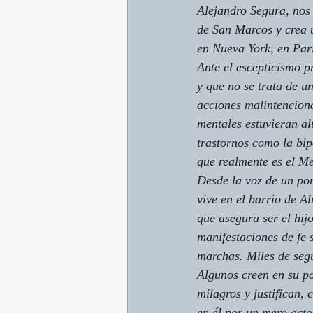
Alejandro Segura, nos 
de San Marcos y crea u
en Nueva York, en Parí
Ante el escepticismo p
y que no se trata de u
acciones malintenciona
mentales estuvieran al
trastornos como la bip
que realmente es el Me
Desde la voz de un por
vive en el barrio de A
que asegura ser el hij
manifestaciones de fe 
marchas. Miles de seg
Algunos creen en su pa
milagros y justifican,
en él por un mero acto