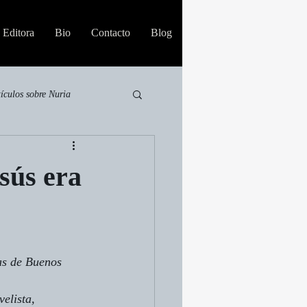
Editora
Bio
Contacto
Blog
tículos sobre Nuria
sús era
as de Buenos 
elista, 