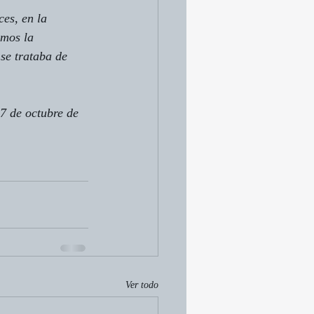
es, en la 
mos la 
se trataba de 
 7 de octubre de 
Ver todo