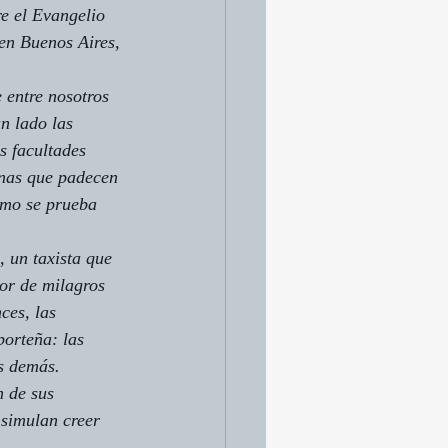
e el Evangelio 
en Buenos Aires, 
 entre nosotros 
n lado las 
s facultades 
onas que padecen 
ómo se prueba 
 un taxista que 
dor de milagros 
ces, las 
porteña: las 
s demás. 
n de sus 
 simulan creer 