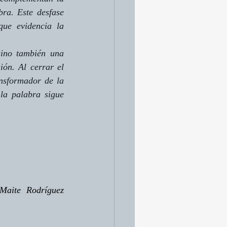
ra. Este desfase 
ue evidencia la 
ino también una 
ón. Al cerrar el 
nsformador de la 
la palabra sigue 
Maite Rodríguez 