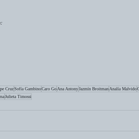
n
:
pe Cruz
Sofía Gambino
Caro Go
Ana Antony
Jazmín Broitman
Analía Malvido
sma
Julieta Timossi