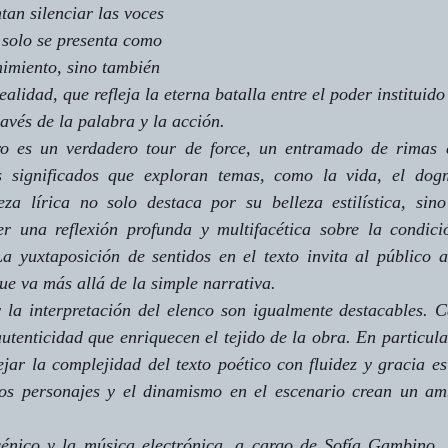
tan silenciar las voces 
 solo se presenta como 
nimiento, sino también 
alidad, que refleja la eterna batalla entre el poder instituido
ravés de la palabra y la acción.
o es un verdadero tour de force, un entramado de rimas c
s significados que exploran temas, como la vida, el dogm
ueza lírica no solo destaca por su belleza estilística, sin
r una reflexión profunda y multifacética sobre la condic
La yuxtaposición de sentidos en el texto invita al público a
que va más allá de la simple narrativa.
 la interpretación del elenco son igualmente destacables. C
utenticidad que enriquecen el tejido de la obra. En particular
jar la complejidad del texto poético con fluidez y gracia es
los personajes y el dinamismo en el escenario crean un amb
énico y la música electrónica, a cargo de Sofía Gambino,