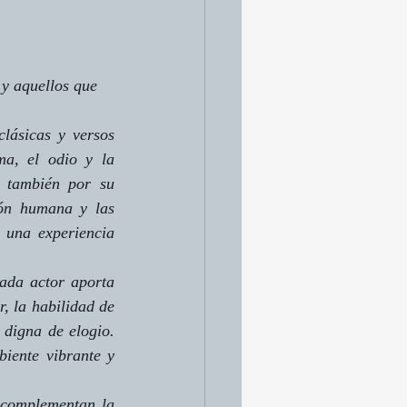
 y aquellos que 
lásicas y versos 
a, el odio y la 
o también por su 
ión humana y las 
 una experiencia 
ada actor aporta 
, la habilidad de 
 digna de elogio. 
iente vibrante y 
 complementan la 