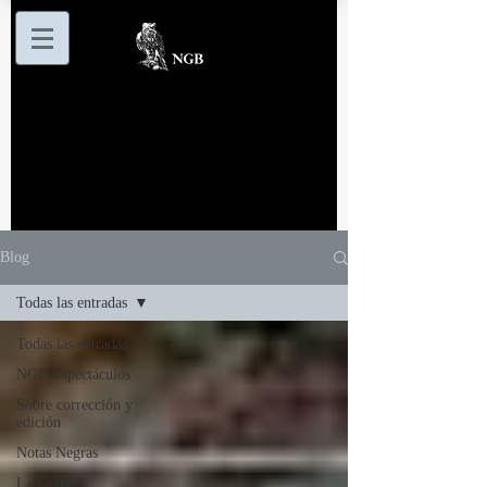
Blog
Todas las entradas
Todas las entradas
NGB Espectáculos
Sobre corrección y
edición
Notas Negras
La Cazuela