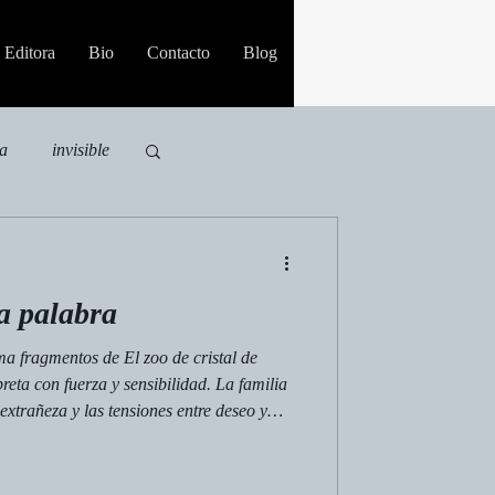
Editora
Bio
Contacto
Blog
ia
invisible
a palabra
a fragmentos de El zoo de cristal de
reta con fuerza y sensibilidad. La familia
extrañeza y las tensiones entre deseo y
ebastián Richard y con un elenco sólido,
l papel de Amanda, una madre que invade
evivir un pasado que aún pesa sobre el