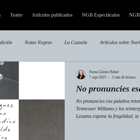
n
Teatro
Artículos publicados
NGB Espectáculos
NGB 
edición
Notas Negras
La Cazuela
Artículos sobre Nur
Nuria Gómez Belart
7 sept 2025
3 min de lectura
No pronuncies es
No pronuncies esa palabra retom
Tennessee Williams y los reinterp
Lezama expone la fragilidad, la 
realidad. Bajo la dirección de S
destaca Gladys Domínguez en e
la escena con su obsesión por r