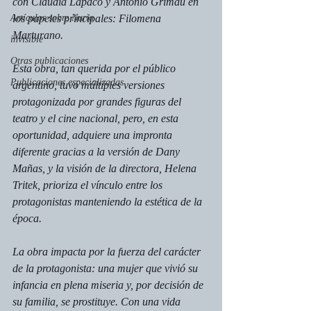
con Claudia Lapacó y Antonio Grimau en 
Artículos sobre Nuria
los papeles principales: 
Filomena 
Marturano.
invisible
Otras publicaciones
Esta obra, tan querida por el público 
Publicaciones especializadas
argentino, tuvo múltiples versiones 
protagonizada por grandes figuras del 
teatro y el cine nacional, pero, en esta 
oportunidad, adquiere una impronta 
diferente gracias a la versión de Dany 
Mañas, y la visión de la directora, Helena 
Tritek, prioriza el vínculo entre los 
protagonistas manteniendo la estética de la 
época.
La obra impacta por la fuerza del carácter 
de la protagonista: una mujer que vivió su 
infancia en plena miseria y, por decisión de 
su familia, se prostituye. Con una vida 