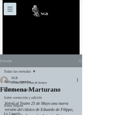
Entrada
Todas las entradas
NGB
Todas las entradas
29 ene 2017
2 min de lectura
Filomena Marturano
NGB Espectáculos
Sobre corrección y edición
Volvió al Teatro 25 de Mayo una nueva 
Notas Negras
versión del clásico de Eduardo de Filippo, 
La Cazuela