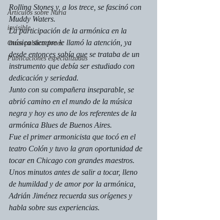
Rolling Stones y, a los trece, se fascinó con 
Artículos sobre Nuria
Muddy Waters.
invisible
La participación de la armónica en la 
música siempre le llamó la atención, ya 
Otras publicaciones
desde entonces sabía que se trataba de un 
Publicaciones especializadas
instrumento que debía ser estudiado con 
dedicación y seriedad.
Junto con su compañera inseparable, se 
abrió camino en el mundo de la música 
negra y hoy es uno de los referentes de la 
armónica Blues de Buenos Aires.
Fue el primer armonicista que tocó en el 
teatro Colón y tuvo la gran oportunidad de 
tocar en Chicago con grandes maestros. 
Unos minutos antes de salir a tocar, lleno 
de humildad y de amor por la armónica, 
Adrián Jiménez recuerda sus orígenes y 
habla sobre sus experiencias.