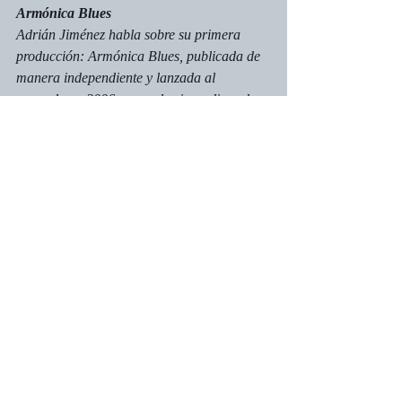
Armónica Blues
Adrián Jiménez habla sobre su primera 
producción: Armónica Blues, publicada de 
manera independiente y lanzada al 
mercado en 2006 como el primer disco de 
armónica Blues grabado y producido en el 
país.
«Me llevó cinco años producirlo. Fui 
grabando sesiones en estudio hasta tener un 
número importante de temas y, sobre esa 
base, se hizo la selección. Hay seis 
instrumentales de mi autoría, tocados con 
armónica blusera y cromática; el resto son 
versiones propias —muchas surgieron 
espontáneamente— de temas clásicos que 
siempre me gustaron. Toqué con cerca de 
quince músicos que me brindaron su apoyo, 
y fue muy emocionante la experiencia, de 
hecho ya estoy pensando en un próximo 