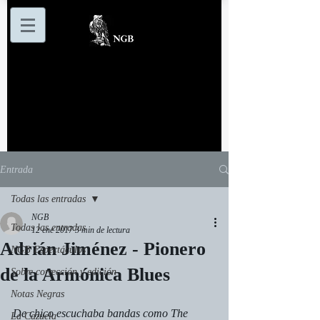
Entrada
Todas las entradas
NGB
Todas las entradas
12 ene 2017
3 min de lectura
Adrián Jiménez - Pionero
NGB Espectáculos
de la Armónica Blues
Sobre corrección y edición
Notas Negras
De chico escuchaba bandas como The 
La Cazuela