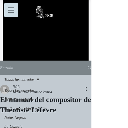
Entrada
Todas las entradas
NGB
Todas las entradas
18 ene 2018
2 min de lectura
El manual del compositor de
NGB Espectáculos
Théotiste Lefevre
Sobre corrección y edición
Notas Negras
La Cazuela