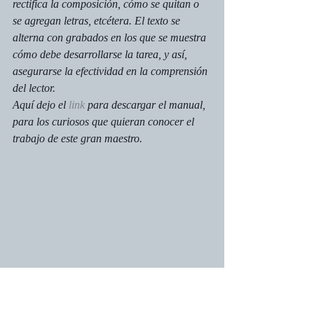
rectifica la composición, cómo se quitan o 
se agregan letras, etcétera. El texto se 
alterna con grabados en los que se muestra 
cómo debe desarrollarse la tarea, y así, 
asegurarse la efectividad en la comprensión 
del lector.
Aquí dejo el 
link
 para descargar el manual, 
para los curiosos que quieran conocer el 
trabajo de este gran maestro.