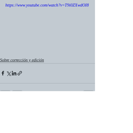
https://www.youtube.com/watch?v=T9i0ZXwdOI8
Sobre corrección y edición
Entradas recientes
Ver todo