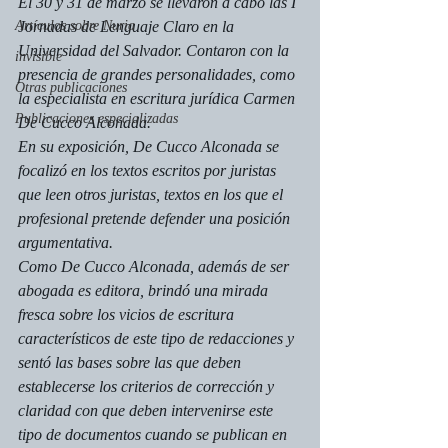
El 30 y 31 de marzo se llevaron a cabo las I 
Artículos sobre Nuria
Jornadas de Lenguaje Claro en la 
Universidad del Salvador. Contaron con la 
invisible
presencia de grandes personalidades, como 
Otras publicaciones
la especialista en escritura jurídica Carmen 
Publicaciones especializadas
De Cucco Alconada.
En su exposición, De Cucco Alconada se 
focalizó en los textos escritos por juristas 
que leen otros juristas, textos en los que el 
profesional pretende defender una posición 
argumentativa.
Como De Cucco Alconada, además de ser 
abogada es editora, brindó una mirada 
fresca sobre los vicios de escritura 
característicos de este tipo de redacciones y 
sentó las bases sobre las que deben 
establecerse los criterios de corrección y 
claridad con que deben intervenirse este 
tipo de documentos cuando se publican en 