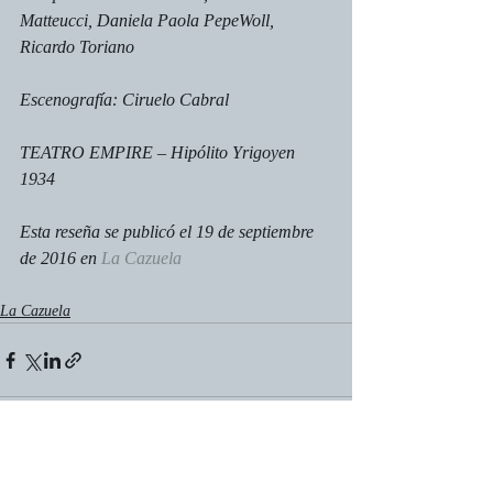
Matteucci, Daniela Paola PepeWoll, 
Ricardo Toriano
Escenografía: Ciruelo Cabral
TEATRO EMPIRE – Hipólito Yrigoyen 
1934
Esta reseña se publicó el 19 de septiembre 
de 2016 en 
La Cazuela
La Cazuela
Entradas recientes
Ver todo