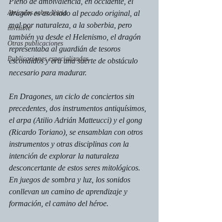
Pleno de ambivalencia, en occidente, el 
Artículos sobre Nuria
dragón es asociado al pecado original, al 
mal por naturaleza, a la soberbia, pero 
invisible
también ya desde el Helenismo, el dragón 
Otras publicaciones
representaba al guardián de tesoros 
Publicaciones especializadas
escondidos y era una suerte de obstáculo 
necesario para madurar.
En 
Dragones
, un ciclo de conciertos sin 
precedentes, dos instrumentos antiquísimos, 
el arpa (Atilio Adrián Matteucci) y el gong 
(Ricardo Toriano), se ensamblan con otros 
instrumentos y otras disciplinas con la 
intención de explorar la naturaleza 
desconcertante de estos seres mitológicos. 
En juegos de sombra y luz, los sonidos 
conllevan un camino de aprendizaje y 
formación, el camino del héroe.