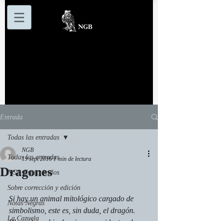
Entrada
Todas las entradas
NGB
Todas las entradas
19 sept 2016
1 min de lectura
Dragones
NGB Espectáculos
Sobre corrección y edición
Si hay un animal mitológico cargado de 
Notas Negras
simbolismo, este es, sin duda, el dragón. 
La Cazuela