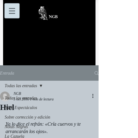
Entrada
Todas las entradas
NGB
Todas las entradas
5 oct 2016
1 min de lectura
Hiel
NGB Espectáculos
Sobre corrección y edición
Ya lo dice el refrán: «Cría cuervos y te 
Notas Negras
arrancarán los ojos».
La Cazuela