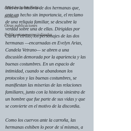
Artículos sobre Nuria
Hiel
 es la historia de dos hermanas que, 
ante un hecho sin importancia, el reclamo 
invisible
de una reliquia familiar, se descubre la 
Otras publicaciones
verdad sobre una de ellas. Dirigidas por 
Publicaciones especializadas
Carla Petrillo, los personajes de las dos 
hermanas —encarnadas en Evelyn Arias, 
Candela Vetrano— se abren a una 
discusión demorada por la apariencia y las 
buenas costumbres. En un espacio de 
intimidad, cuando se abandonan los 
protocolos y las buenas costumbres, se 
manifiestan las miserias de las relaciones 
familiares, junto con la historia siniestra de 
un hombre que fue parte de sus vidas y que 
se convierte en el motivo de la discordia.
Como los cuervos ante la carroña, las 
hermanas exhiben lo peor de sí mismas, a 