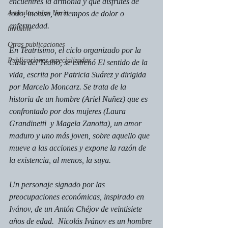
encuentres la armonía y que disfrutes de 
Artículos sobre Nuria
todo, incluso, en tiempos de dolor o 
enfermedad.
invisible
Otras publicaciones
En Teatrísimo, el ciclo organizado por la 
Publicaciones especializadas
Casa del Teatro, se estrenó 
El sentido de la 
vida,
 escrita por Patricia Suárez y dirigida 
por Marcelo Moncarz. Se trata de la 
historia de un hombre (Ariel Nuñez) que es 
confrontado por dos mujeres (Laura 
Grandinetti  y Magela Zanotta), un amor 
maduro y uno más joven, sobre aquello que 
mueve a las acciones y expone la razón de 
la existencia, al menos, la suya.
Un personaje signado por las 
preocupaciones económicas, inspirado en 
Ivánov
, de un Antón Chéjov de veintisiete 
años de edad.  Nicolás Ivánov es un hombre 