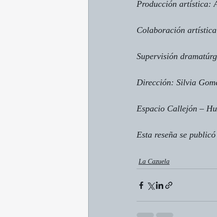
Producción artística:
Colaboración artística
Supervisión dramatúrg
Dirección: Silvia Gom
Espacio Callejón – H
Esta reseña se publicó
La Cazuela