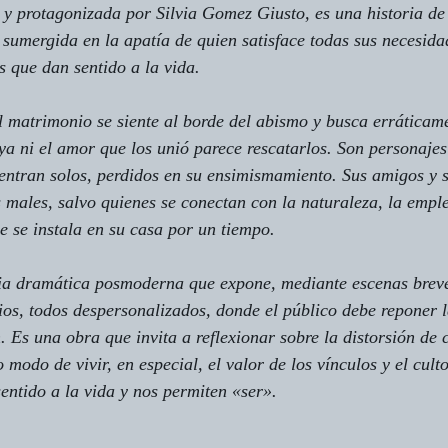
da y protagonizada por Silvia Gomez Giusto, es una historia d
 sumergida en la apatía de quien satisface todas sus necesida
s que dan sentido a la vida.
l matrimonio se siente al borde del abismo y busca erráticame
ya ni el amor que los unió parece rescatarlos. Son personaje
ntran solos, perdidos en su ensimismamiento. Sus amigos y s
males, salvo quienes se conectan con la naturaleza, la empl
ue se instala en su casa por un tiempo.
ia dramática posmoderna que expone, mediante escenas breve
ios, todos despersonalizados, donde el público debe reponer l
 Es una obra que invita a reflexionar sobre la distorsión de c
 modo de vivir, en especial, el valor de los vínculos y el culto
sentido a la vida y nos permiten «ser».