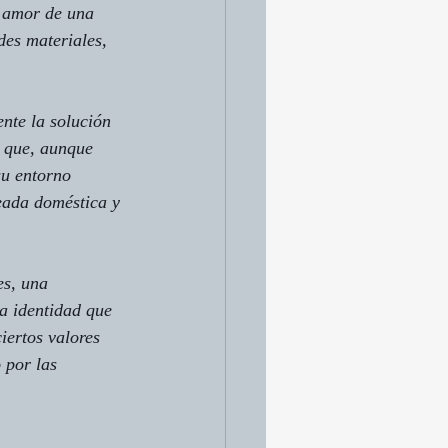
e amor de una 
des materiales, 
nte la solución 
s que, aunque 
u entorno 
eada doméstica y 
s, una 
a identidad que 
iertos valores 
 por las 