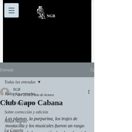
Entrada
Todas las entradas
NGB
Todas las entradas
27 abr 2016
2 min de lectura
Club Capo Cabana
NGB Espectáculos
Sobre corrección y edición
Las plumas, la purpurina, los trajes de 
Notas Negras
mostacilla y los musicales fueron un rasgo 
La Cazuela