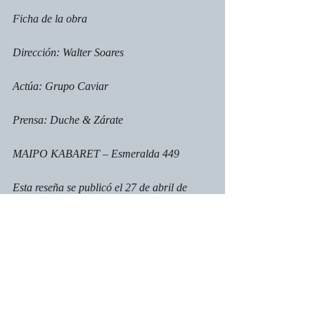
Ficha de la obra
Dirección: Walter Soares
Actúa: Grupo Caviar
Prensa: Duche & Zárate
MAIPO KABARET – Esmeralda 449
Esta reseña se publicó el 27 de abril de 
2016 en 
La Cazuela
La Cazuela