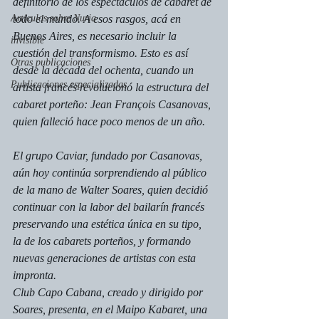
definitorio de los espectáculos de cabaret de 
Artículos sobre Nuria
todo el mundo. A esos rasgos, acá en 
Buenos Aires, es necesario incluir la 
invisible
cuestión del transformismo. Esto es así 
Otras publicaciones
desde la década del ochenta, cuando un 
Publicaciones especializadas
artista francés revolucionó la estructura del 
cabaret porteño: Jean François Casanovas, 
quien falleció hace poco menos de un año.
El grupo Caviar, fundado por Casanovas, 
aún hoy continúa sorprendiendo al público 
de la mano de Walter Soares, quien decidió 
continuar con la labor del bailarín francés 
preservando una estética única en su tipo, 
la de los cabarets porteños, y formando 
nuevas generaciones de artistas con esta 
impronta.
Club Capo Cabana, 
creado y dirigido por 
Soares, presenta, en el Maipo Kabaret, una 