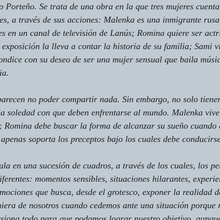
ro Porteño. Se trata de una obra en la que tres mujeres cuenta
es, a través de sus acciones: Malenka es una inmigrante rus
 en un canal de televisión de Lanús; Romina quiere ser actri
 exposición la lleva a contar la historia de su familia; Sami 
ondice con su deseo de ser una mujer sensual que baila mús
ia.
parecen no poder compartir nada. Sin embargo, no solo tiene
la soledad con que deben enfrentarse al mundo. Malenka vive 
; Romina debe buscar la forma de alcanzar su sueño cuando 
apenas soporta los preceptos bajo los cuales debe conducirse
cula en una sucesión de cuadros, a través de los cuales, los pe
diferentes: momentos sensibles, situaciones hilarantes, experi
mociones que busca, desde el grotesco, exponer la realidad de
uiera de nosotros cuando cedemos ante una situación porque n
orsiona todo para que podamos lograr nuestro objetivo, aunque