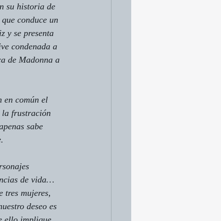
n su historia de 
a que conduce un 
z y se presenta 
vive condenada a 
ica de Madonna a 
n en común el 
la frustración 
apenas sabe 
.
rsonajes 
encias de vida… 
 tres mujeres, 
uestro deseo es 
 ello implique 