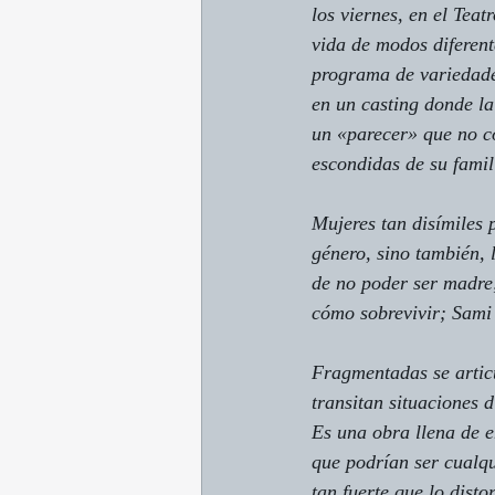
los viernes, en el Teat
vida de modos diferent
programa de variedades
en un casting donde la
un «parecer» que no c
escondidas de su famil
Mujeres tan disímiles 
género, sino también, 
de no poder ser madre
cómo sobrevivir; Sami 
Fragmentadas 
se arti
transitan situaciones 
Es una obra llena de e
que podrían ser cualq
tan fuerte que lo dist