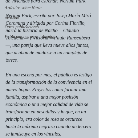
de viviendas para estrenar: Nerium Park.
Artículos sobre Nuria
Nerium Park, 
escrita por Josep María Miró 
invisible
Coromina y dirigida por Corina Fiorillo, 
Otras publicaciones
narra la historia de Nacho —Claudio 
Publicaciones especializadas
Tolcachir— y Victoria —Paula Ransenberg
—, una pareja que lleva nueve años juntos, 
que acaban de mudarse a un complejo de 
torres.
En una escena por mes, el público es testigo 
de la transformación de la convivencia en el 
nuevo hogar. Proyectos como formar una 
familia, aspirar a una mejor posición 
económica o una mejor calidad de vida se 
transforman en pesadillas y lo que, en un 
principio, era color de rosa se oscurece 
hasta la máxima negrura cuando un tercero 
se inmiscuye en los vínculos.