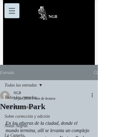
Entrada
Todas las entradas
NGB
Todas las entradas
30 jun 2016
1 min de lectura
Nerium Park
NGB Espectáculos
Sobre corrección y edición
En las afueras de la ciudad, donde el 
Notas Negras
mundo termina, allí se levanta un complejo 
La Cazuela