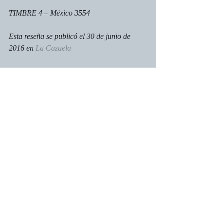
TIMBRE 4 – México 3554
Esta reseña se publicó el 30 de junio de 
2016 en 
La Cazuela
La Cazuela
Entradas recientes
Ver todo