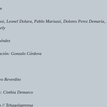
ín
si, Leonel Dolara, Pablo Mariuzzi, Dolores Perez Demaria,
ely
néndez
nación: Gonzalo Córdova
vo Reverdito
ón: Cinthia Demarco
o // Tehagolaprensa