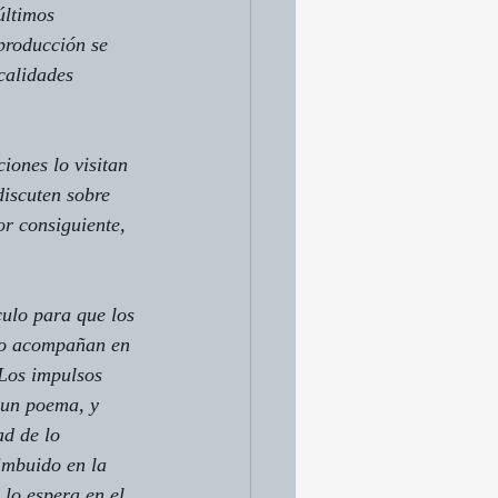
últimos 
producción se 
calidades 
iones lo visitan 
discuten sobre 
or consiguiente, 
culo para que los 
 lo acompañan en 
«Los impulsos 
 un poema, y 
d de lo 
imbuido en la 
 lo espera en el 