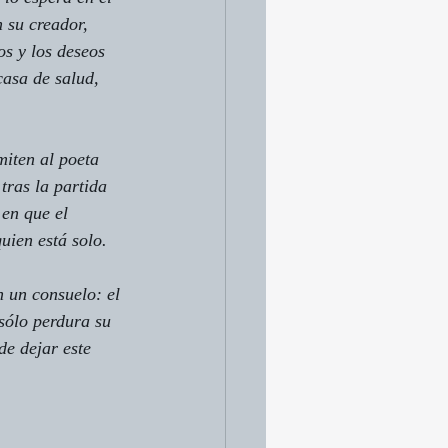
 su creador, 
os y los deseos 
asa de salud, 
iten al poeta 
tras la partida 
en que el 
uien está solo.
 un consuelo: el 
sólo perdura su 
de dejar este 