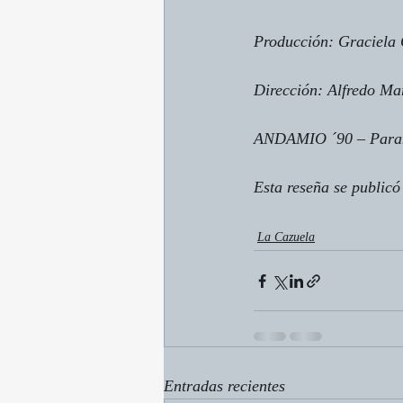
Producción: Graciela 
Dirección: Alfredo Ma
ANDAMIO ´90 – Para
Esta reseña se publicó
La Cazuela
Entradas recientes