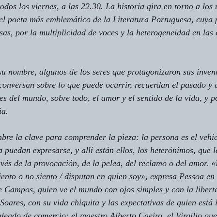
todos los viernes, a las 22.30. La historia gira en torno a los 
el poeta más emblemático de la Literatura Portuguesa, cuya 
sas, por la multiplicidad de voces y la heterogeneidad en las 
su nombre, 
algunos de los seres que protagonizaron sus invenc
conversan sobre lo que puede ocurrir, recuerdan el pasado y 
es del mundo, sobre todo, el amor y el sentido de la vida, y p
ia.
bre la clave para comprender la pieza: la persona es el vehí
a puedan expresarse, y allí están ellos, los heterónimos, que
avés de la provocación, de la pelea, del reclamo o del amor. 
iento o no siento / disputan en quien soy», expresa Pessoa en
e Campos, quien ve el mundo con ojos simples y con la liberta
oares, con su vida chiquita y las expectativas de quien está 
leado de comercio; el maestro Alberto Caeiro, el Virgilio que