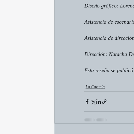
Diseño gráfico: Lorena
Asistencia de escenari
Asistencia de direcci
Dirección: Natacha D
Esta reseña se public
La Cazuela