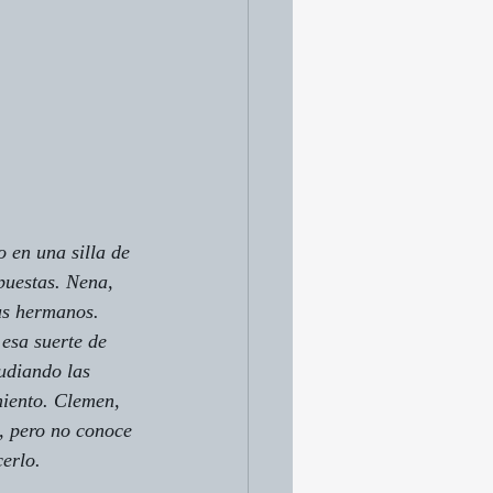
 en una silla de 
apuestas. Nena, 
us hermanos. 
esa suerte de 
udiando las 
miento. Clemen, 
n, pero no conoce 
erlo. 