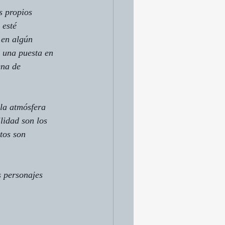
s propios 
 esté 
 en algún 
 una puesta en 
ena de 
 la atmósfera 
lidad son los 
tos son 
s personajes 