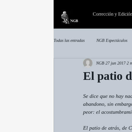
Corrección y Edició
Todas las entradas
NGB Espectáculos
NGB
27 jun 2017
2 m
invisible
Otras publicaciones
El patio d
Se dice que no hay nad
abandono, sin embargo,
peor: el acostumbrami
El patio de atrás, de 