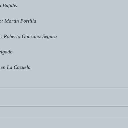
 Bufidis
o: Martín Portilla
ón: Roberto Gonzalez Segura
elgado
ó en La Cazuela