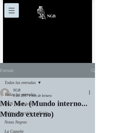
Entrada
Todas las entradas
NGB
Todas las entradas
4 dic 2017
1 min de lectura
Mi. Me. (Mundo interno...
NGB Espectáculos
Mundo externo)
Sobre corrección y edición
Notas Negras
La Cazuela