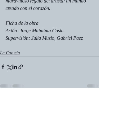
maravilloso regalo del artista: un mundo 
creado con el corazón.
Ficha de la obra
Actúa: Jorge Mahatma Costa 
Supervisión: Julia Muzio, Gabriel Paez
La Cazuela
Entradas recientes
Ver todo