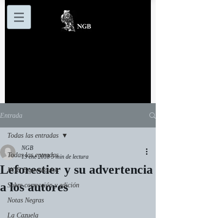
Entrada
Todas las entradas
NGB
Todas las entradas
19 ene 2018
5 min de lectura
Leforestier y su advertencia
NGB Espectáculos
a los autores
Sobre corrección y edición
Notas Negras
La Cazuela