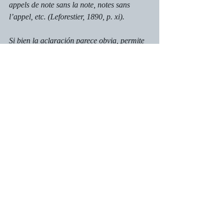
appels de note sans la note, notes sans 
l’appel, etc. (Leforestier, 1890, p. xi).
Si bien la aclaración parece obvia, permite 
deducir varias características de los 
escritores a los que se dirige. Es común, 
incluso en la actualidad, que los autores 
entreguen sus escritos sin haber sido 
revisados. El problema es que no todos los 
que escriben saben que, de acuerdo con el 
tipo de corrección, se utilizan diferentes 
mecanismos de focalización. Por ejemplo, 
quien corrige ortotipografía, no presta tanta 
atención a la precisión semántica, pues su 
objetivo es asegurarse de que las palabras 
estén correctamente escritas y que la 
disposición gráfica sea la adecuada. Por 
esta razón, propone a los autores un cambio 
de actitud en favor de una participación 