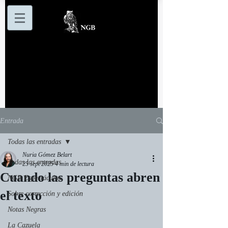
Entrada
Todas las entradas
Nuria Gómez Belart
Todas las entradas
25 sept 2025
4 min de lectura
Cuando las preguntas abren
NGB Espectáculos
el texto
Sobre corrección y edición
Notas Negras
La Cazuela