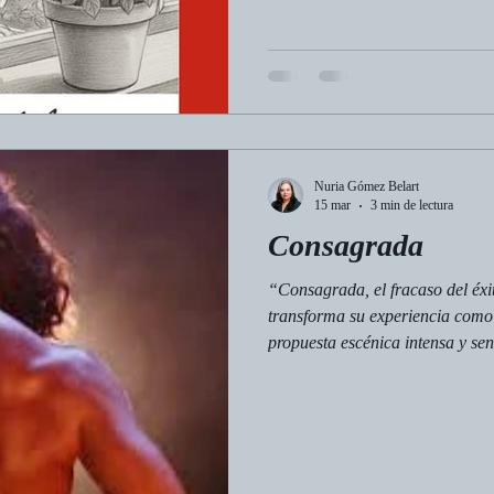
Nuria Gómez Belart
15 mar
3 min de lectura
Consagrada
“Consagrada, el fracaso del éxi
transforma su experiencia como
propuesta escénica intensa y sen
danza y teatro, la obra indaga e
el cuerpo. Con humor y profundid
sacrificio y lo que queda más al