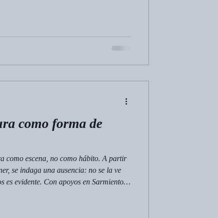
tura como forma de
ura como escena, no como hábito. A partir
er, se indaga una ausencia: no se la ve
bros es evidente. Con apoyos en Sarmiento,
a muestra que la lectura forma
ncia. Una reflexión sensible y rigurosa