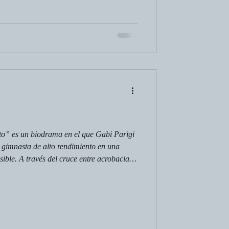
to” es un biodrama en el que Gabi Parigi
 gimnasta de alto rendimiento en una
sible. A través del cruce entre acrobacia,
n las exigencias del éxito y sus marcas en
ad, pone en tensión las expectativas, el
lá de la consagración.