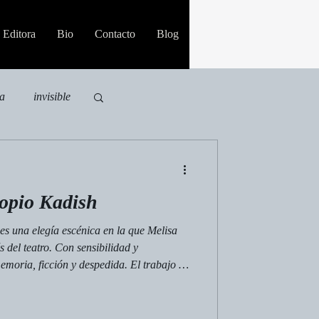
Editora
Bio
Contacto
Blog
ia
invisible
opio Kadish
s una elegía escénica en la que Melisa
 del teatro. Con sensibilidad y
emoria, ficción y despedida. El trabajo de
encia contenida y profunda. Entre objetos
se comparten, la escena se vuelve un
se transforma en presencia.