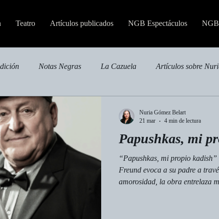
n
Teatro
Artículos publicados
NGB Espectáculos
NGB 
edición
Notas Negras
La Cazuela
Artículos sobre Nur
Nuria Gómez Belart
21 mar
4 min de lectura
Papushkas, mi pr
“Papushkas, mi propio kadish” e
Freund evoca a su padre a través
amorosidad, la obra entrelaza m
Alfredo Sánchez aporta una pres
que se guardan y recuerdos que 
ritual íntimo donde la ausencia 