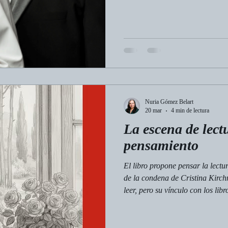
Nuria Gómez Belart
20 mar
4 min de lectura
La escena de lec
pensamiento
El libro propone pensar la lect
de la condena de Cristina Kirchn
leer, pero su vínculo con los li
Benjamin y otros autores, Segur
pensamiento, identidad y experie
sobre la cultura letrada.